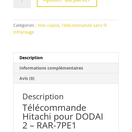
de
Télécommande
Hitachi
pour
Catégories :
Non classé
,
Télécommande sans fil
DODAI
infrarouge
2
-
RAR-
7PE1
Description
Informations complémentaires
Avis (0)
Description
Télécommande
Hitachi pour DODAI
2 – RAR-7PE1