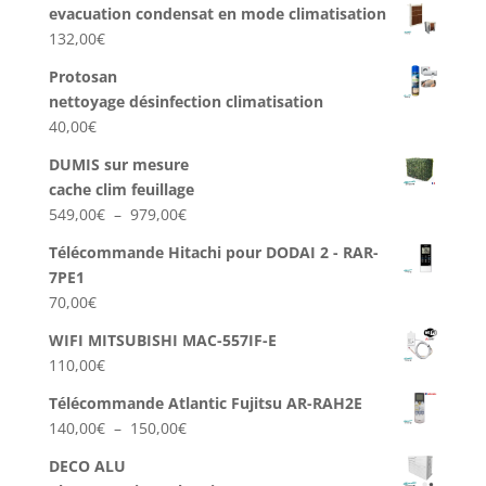
evacuation condensat en mode climatisation
prix :
132,00
€
282,00€
à
Protosan
823,00€
nettoyage désinfection climatisation
40,00
€
DUMIS sur mesure
cache clim feuillage
Plage
549,00
€
–
979,00
€
de
Télécommande Hitachi pour DODAI 2 - RAR-
prix :
7PE1
549,00€
70,00
€
à
979,00€
WIFI MITSUBISHI MAC-557IF-E
110,00
€
Télécommande Atlantic Fujitsu AR-RAH2E
Plage
140,00
€
–
150,00
€
de
DECO ALU
prix :