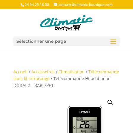
04 94 25 18 50
contact@climatic-boutique.com
Sélectionner une page
Accueil
/
Accessoires
/
Climatisation
/
Télécommande
sans fil infrarouge
/ Télécommande Hitachi pour
DODAI 2 – RAR-7PE1