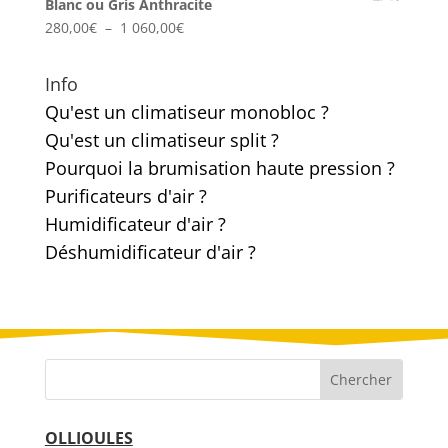
Blanc ou Gris Anthracite
140,00€
Plage
280,00
€
–
1 060,00
€
à
de
150,00€
prix :
Info
280,00€
Qu'est un climatiseur monobloc ?
à
Qu'est un climatiseur split ?
1
060,00€
Pourquoi la brumisation haute pression ?
Purificateurs d'air ?
Humidificateur d'air ?
Déshumidificateur d'air ?
OLLIOULES