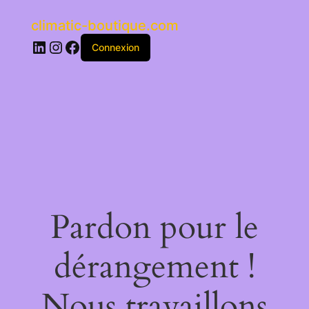
climatic-boutique.com
LinkedIn
Instagram
Facebook
Connexion
Pardon pour le
dérangement !
Nous travaillons