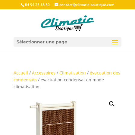
04 94 25 18 50
contact@climatic-boutique.com
Sélectionner une page
Accueil
/
Accessoires
/
Climatisation
/
évacuation des
condensats
/ evacuation condensat en mode
climatisation