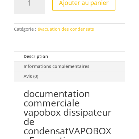
Ajouter au panier
de
evacuation
condensat
en
Catégorie :
évacuation des condensats
mode
climatisation
Description
Informations complémentaires
Avis (0)
documentation
commerciale
vapobox dissipateur
de
condensat
VAPOBOX