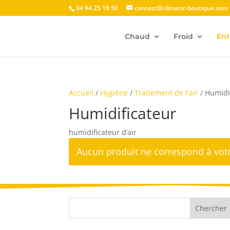
04 94 25 18 50
contact@climatic-boutique.com
Chaud
Froid
Ent
Accueil
/
Hygiène
/
Traitement de l'air
/ Humidi
Humidificateur
humidificateur d’air
Aucun produit ne correspond à votr