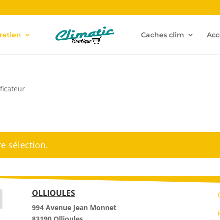
retien
Caches clim
Acc
ficateur
e sélection.
OLLIOULES
994 Avenue Jean Monnet
83190 Ollioules