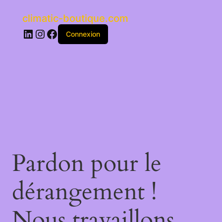
climatic-boutique.com
LinkedIn
Instagram
Facebook
Connexion
Pardon pour le
dérangement !
Nous travaillons