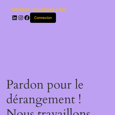
climatic-boutique.com
LinkedIn
Instagram
Facebook
Connexion
Pardon pour le
dérangement !
Nous travaillons