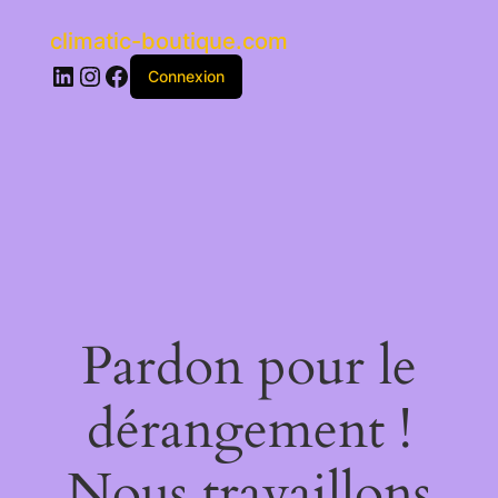
climatic-boutique.com
LinkedIn
Instagram
Facebook
Connexion
Pardon pour le
dérangement !
Nous travaillons