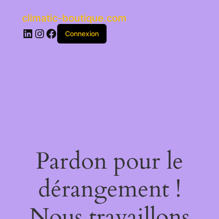
climatic-boutique.com
LinkedIn
Instagram
Facebook
Connexion
Pardon pour le
dérangement !
Nous travaillons