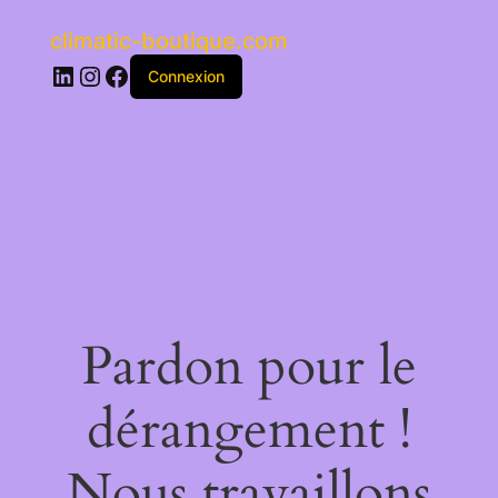
climatic-boutique.com
LinkedIn
Instagram
Facebook
Connexion
Pardon pour le
dérangement !
Nous travaillons