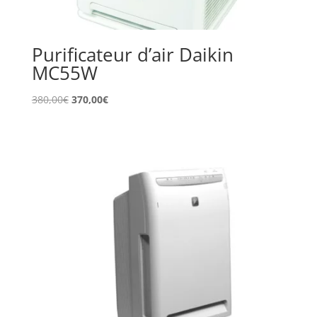
Purificateur d’air Daikin
MC55W
Le
Le
380,00
€
370,00
€
prix
prix
initial
actuel
était :
est :
380,00€.
370,00€.