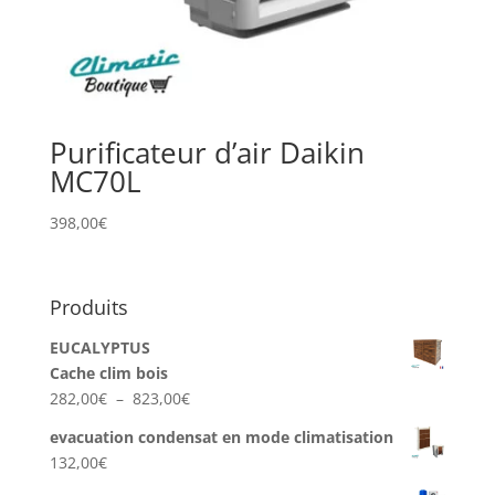
Purificateur d’air Daikin
MC70L
398,00
€
Produits
EUCALYPTUS
Cache clim bois
Plage
282,00
€
–
823,00
€
de
evacuation condensat en mode climatisation
prix :
132,00
€
282,00€