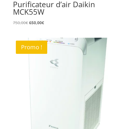
Purificateur d’air Daikin
MCK55W
Le
Le
750,00
€
650,00
€
prix
prix
initial
actuel
était :
est :
Promo !
750,00€.
650,00€.