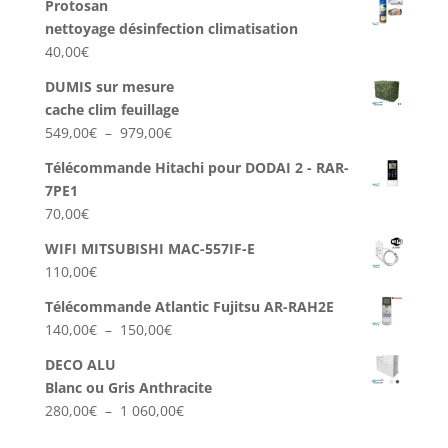
à
Protosan
823,00€
nettoyage désinfection climatisation
40,00
€
DUMIS sur mesure
cache clim feuillage
Plage
549,00
€
–
979,00
€
de
Télécommande Hitachi pour DODAI 2 - RAR-
prix :
7PE1
549,00€
70,00
€
à
979,00€
WIFI MITSUBISHI MAC-557IF-E
110,00
€
Télécommande Atlantic Fujitsu AR-RAH2E
Plage
140,00
€
–
150,00
€
de
DECO ALU
prix :
Blanc ou Gris Anthracite
140,00€
Plage
280,00
€
–
1 060,00
€
à
de
150,00€