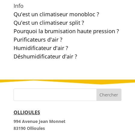
prix :
Info
280,00€
Qu'est un climatiseur monobloc ?
à
Qu'est un climatiseur split ?
1
060,00€
Pourquoi la brumisation haute pression ?
Purificateurs d'air ?
Humidificateur d'air ?
Déshumidificateur d'air ?
OLLIOULES
994 Avenue Jean Monnet
83190 Ollioules