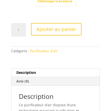
Télécharger la brochure
quantité
Ajouter au panier
de
Purificateur
d'air
Daikin
Catégorie :
Purificateur d'air
MCK75
Description
Avis (0)
Description
Ce purificateur d’air dispose d’une
technologie associant purification et