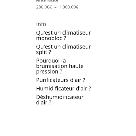
à
Plage
280,00
€
–
1 060,00
€
150,00€
de
prix :
Info
280,00€
Qu'est un climatiseur
à
monobloc ?
1
Qu'est un climatiseur
060,00€
split ?
Pourquoi la
brumisation haute
pression ?
Purificateurs d'air ?
Humidificateur d'air ?
Déshumidificateur
d'air ?