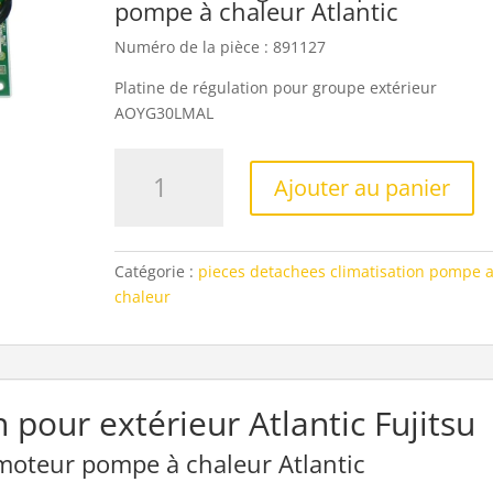
pompe à chaleur Atlantic
Numéro de la pièce : 891127
Platine de régulation pour groupe extérieur
AOYG30LMAL
quantité
Ajouter au panier
de
Platine
de
régulation
Catégorie :
pieces detachees climatisation pompe 
Atlantic
chaleur
Fujitsu
891127
n pour extérieur Atlantic Fujitsu
 moteur pompe à chaleur Atlantic