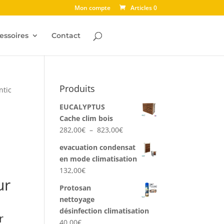
Mon compte
Articles 0
essoires
Contact
Produits
ntic
EUCALYPTUS
Cache clim bois
Plage
282,00
€
–
823,00
€
de
evacuation condensat
prix :
en mode climatisation
282,00€
132,00
€
à
ur
823,00€
Protosan
nettoyage
désinfection climatisation
r
40,00
€