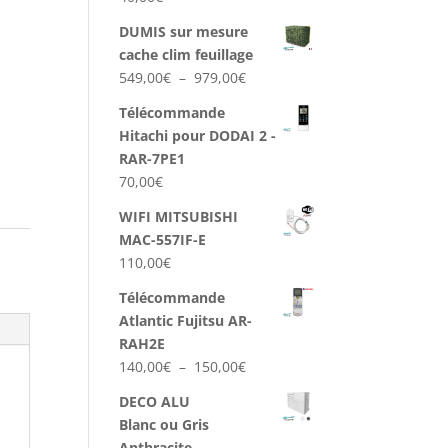
DUMIS sur mesure
cache clim feuillage
Plage
549,00
€
–
979,00
€
de
Télécommande
prix :
Hitachi pour DODAI 2 -
549,00€
RAR-7PE1
à
70,00
€
979,00€
WIFI MITSUBISHI
MAC-557IF-E
a
110,00
€
Télécommande
Atlantic Fujitsu AR-
RAH2E
Plage
140,00
€
–
150,00
€
de
DECO ALU
prix :
Blanc ou Gris
140,00€
Anthracite