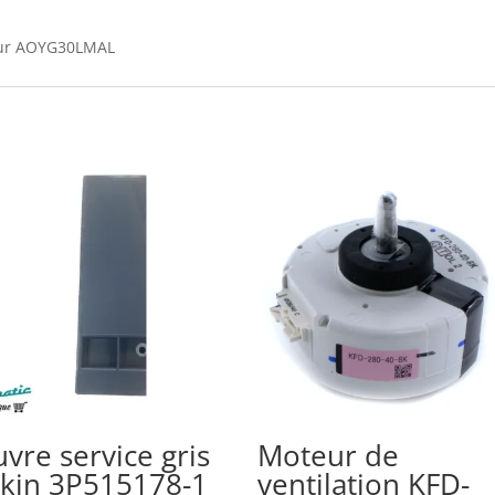
ieur AOYG30LMAL
vre service gris
Moteur de
ikin 3P515178-1
ventilation KFD-