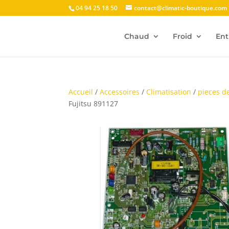
04 94 25 18 50
contact@climatic-boutique.com
Chaud
Froid
Ent
Accueil
/
Accessoires
/
Climatisation
/
pieces d
Fujitsu 891127