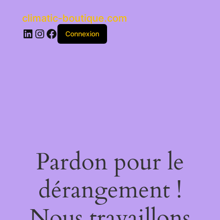
climatic-boutique.com
LinkedIn
Instagram
Facebook
Connexion
Pardon pour le
dérangement !
Nous travaillons