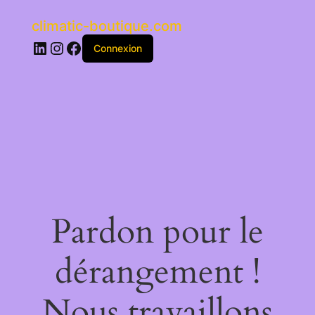
climatic-boutique.com
LinkedIn
Instagram
Facebook
Connexion
Pardon pour le
dérangement !
Nous travaillons