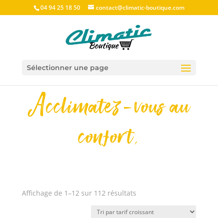
04 94 25 18 50
contact@climatic-boutique.com
Sélectionner une page
Acclimatez-vous au
confort.
Trié
Affichage de 1–12 sur 112 résultats
par
prix