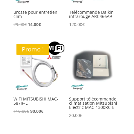
Brosse pour entretien
Télécommande Daikin
clim
infrarouge ARC466A9
Le
Le
29,00
€
14,00
€
120,00
€
prix
prix
initial
actuel
était :
est :
Promo !
29,00€.
14,00€.
WIFI MITSUBISHI MAC-
Support télécommande
587IF-E
climatisation Mitsubishi
Electric MAC-1300RC-E
Le
Le
110,00
€
90,00
€
20,00
€
prix
prix
initial
actuel