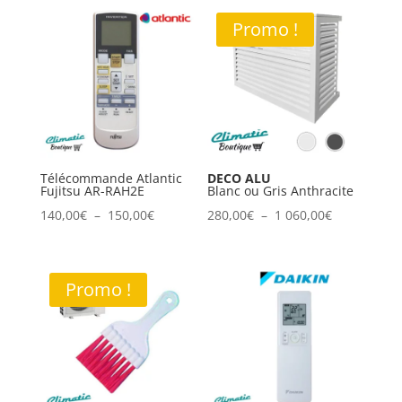
Promo !
Télécommande Atlantic
DECO ALU
Fujitsu AR-RAH2E
Blanc ou Gris Anthracite
Plage
Plage
140,00
€
–
150,00
€
280,00
€
–
1 060,00
€
de
de
prix :
prix :
140,00€
280,00€
Promo !
à
à
150,00€
1
060,00€