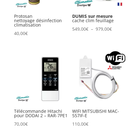
Protosan
DUMIS sur mesure
nettoyage désinfection
cache clim feuillage
climatisation
Plage
549,00
€
–
979,00
€
40,00
€
de
prix :
549,00€
à
979,00€
Télécommande Hitachi
WIFI MITSUBISHI MAC-
pour DODAI 2 – RAR-7PE1
557IF-E
70,00
€
110,00
€