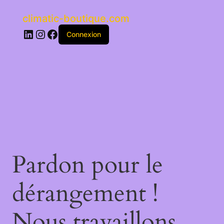
climatic-boutique.com
LinkedIn
Instagram
Facebook
Connexion
Pardon pour le
dérangement !
Nous travaillons