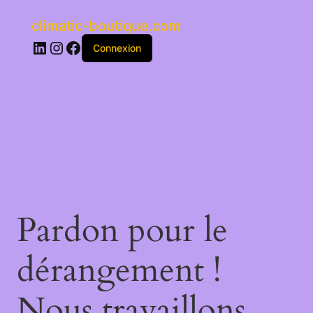
climatic-boutique.com
LinkedIn
Instagram
Facebook
Connexion
Pardon pour le
dérangement !
Nous travaillons