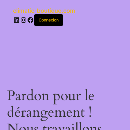
climatic-boutique.com
LinkedIn
Instagram
Facebook
Connexion
Pardon pour le
dérangement !
Nous travaillons