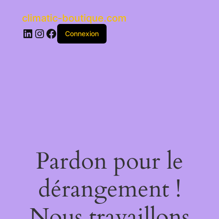
climatic-boutique.com
LinkedIn
Instagram
Facebook
Connexion
Pardon pour le
dérangement !
Nous travaillons