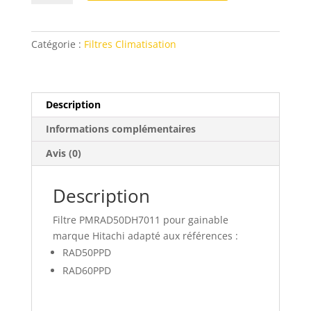
Filtre
gainable
Hitachi
Catégorie :
Filtres Climatisation
RAD50PPD
et
RAD60PPD
Description
Informations complémentaires
Avis (0)
Description
Filtre PMRAD50DH7011 pour gainable
marque Hitachi adapté aux références :
RAD50PPD
RAD60PPD