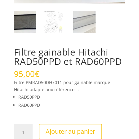
Filtre gainable Hitachi
RAD50PPD et RAD60PPD
95,00
€
Filtre PMRAD50DH7011 pour gainable marque
Hitachi adapté aux références :
RAD50PPD
RAD60PPD
quantité
Ajouter au panier
de