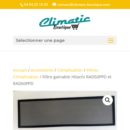
04 94 25 18 50
contact@climatic-boutique.com
Sélectionner une page
Accueil
/
Accessoires
/
Climatisation
/
Filtres
Climatisation
/ Filtre gainable Hitachi RAD50PPD et
RAD60PPD