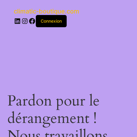
climatic-boutique.com
LinkedIn
Instagram
Facebook
Connexion
Pardon pour le
dérangement !
Nous travaillons